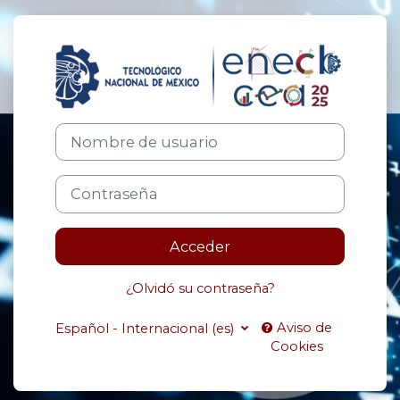
Salta al contenido principal
Entrar a Even
Nombre de usuario
Contraseña
Acceder
¿Olvidó su contraseña?
Aviso de
Español - Internacional ‎(es)‎
Cookies